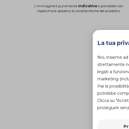
L'immagine è puramente
indicativa
e potrebbe non
rispecchiare appieno le caratteristiche del prodotto.
La tua priv
Noi, insieme ad
strettamente nec
legati a funzion
marketing (inclu
Hai la possibil
potrebbe compro
Clicca su "Accet
proseguire senza
Pr