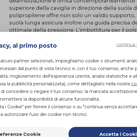
deambulazione e limita contemporaneamente la f
superiore della caviglia in direzione della suola de
polipropilene offre non solo un valido supporto
suola lunga assicura inoltre una guida precisa d
ottimale della pressione. L'imbottitura per il polpa
dotazione aumentano il comfort e consentono un
continua 
acy, al primo posto
PROVA E ACQUISTA
IN NEGOZIO
 alcuni partner selezionati, impieghiamo cookie o strumenti anal
69,90€
DA
essari dal punto di vista tecnico e, con il tuo consenso, anche p
alità, miglioramento dell'esperienza utente, analisi statistiche e att
PROVA E NOLEGGIA
IN NEGOZIO
sa la pubblicità personalizzata), come dettagliato nella nostra
co
NON DISPONIBILE
ità di concedere o negare il tuo consenso: la mancata accettazion
mettere la disponibilità di alcune funzionalità.
ACQUISTA ONLINE
ta i Cookie" per fornire il consenso o su "continua senza accettar
NON DISPONIBILE
 autorizzare l'uso dei cookie non tecnici.
Organizza 
eferenze Cookie
Accetta i Cook