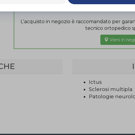
Scarica il 
L'acquisto in negozio è raccomandato per garant
tecnico ortopedico sp
Vieni in neg
CHE
Ictus
Sclerosi multipla
Patologie neurol