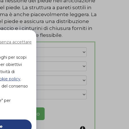
lessione del piede nell'articolazione
l piede. La struttura a pareti sottili in
, ma è anche piacevolmente leggera. La
el piede e assicura una distribuzione
ccio e i cinturini di chiusura forniti in
a regolazione flessibile.
senza accettare
oghi per scopi
er obiettivi
ività di
okie policy
.
e del consenso
e" per
prova in negozio
ie