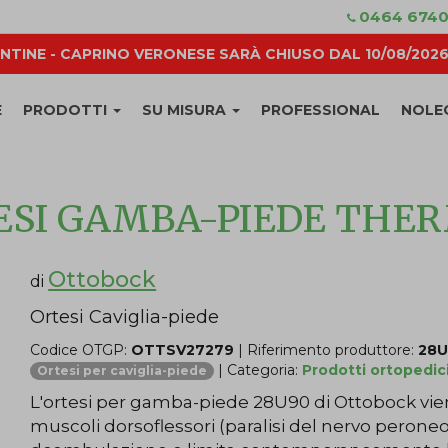
0464 674
NTINE - CAPRINO VERONESE SARÀ CHIUSO DAL 10/08/2026 
E
PRODOTTI
SU MISURA
PROFESSIONAL
NOLE
ESI GAMBA-PIEDE THE
Ottobock
di
Ortesi Caviglia-piede
Codice OTGP:
OTTSV27279
| Riferimento produttore:
28
| Categoria:
Prodotti ortopedic
Ortesi per caviglia-piede
L'ortesi per gamba-piede 28U90 di Ottobock vie
muscoli dorsoflessori (paralisi del nervo peroneo