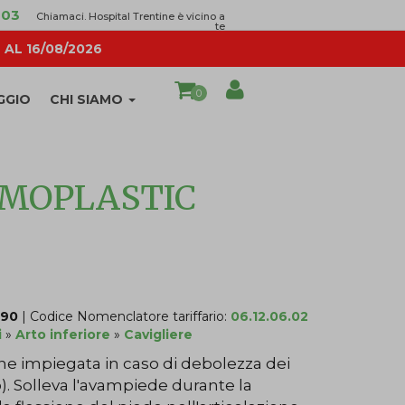
003
Chiamaci. Hospital Trentine è vicino a
te
AL 16/08/2026
0
GGIO
CHI SIAMO
RMOPLASTIC
U90
| Codice Nomenclatore tariffario:
06.12.06.02
i
»
Arto inferiore
»
Cavigliere
ne impiegata in caso di debolezza dei
). Solleva l'avampiede durante la