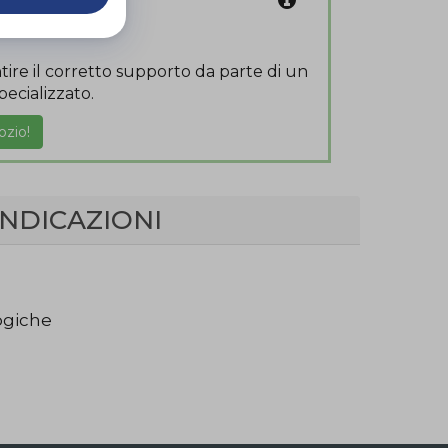
coupon
ire il corretto supporto da parte di un
ecializzato.
ozio!
INDICAZIONI
ogiche