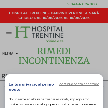
0464 674003
HOSPITAL TRENTINE - CAPRINO VERONESE SARÀ
CHIUSO DAL 10/08/2026 AL 16/08/2026
Attiva/disattiva
la
navigazione
RIMEDI
FILTRA
INCONTINENZA
RIMEDI INCONTINENZA
La tua privacy, al primo
continua senza accettare
posto
Cerca per marca
Noi, insieme ad alcuni partner selezionati, impieghiamo
PAGINA 1 DI 1
cookie o strumenti analoghi per scopi strettamente necessari