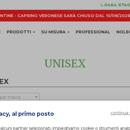
0464 674
NTINE - CAPRINO VERONESE SARÀ CHIUSO DAL 10/08/2026 
E
PRODOTTI
SU MISURA
PROFESSIONAL
NOLE
UNISEX
EX
 per marca
continua 
acy, al primo posto
 alcuni partner selezionati, impieghiamo cookie o strumenti anal