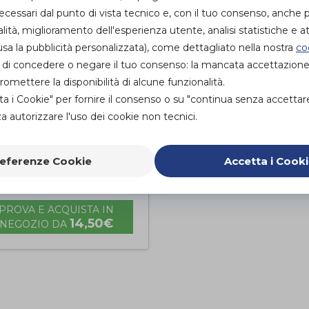
essari dal punto di vista tecnico e, con il tuo consenso, anche p
alità, miglioramento dell'esperienza utente, analisi statistiche e att
sa la pubblicità personalizzata), come dettagliato nella nostra
co
ità di concedere o negare il tuo consenso: la mancata accettazion
mettere la disponibilità di alcune funzionalità.
ta i Cookie" per fornire il consenso o su "continua senza accettar
 autorizzare l'uso dei cookie non tecnici.
OGS ECOLINE
RATO
eferenze Cookie
Accetta i Cook
osanit
PROVA E ACQUISTA IN
14,50€
NEGOZIO DA