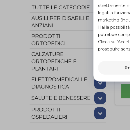
strettamente nec
TUTTE LE CATEGORIE
legati a funzion
AUSILI PER DISABILI E
marketing (inclu
ANZIANI
Hai la possibil
potrebbe compro
PRODOTTI
Clicca su "Accet
ORTOPEDICI
proseguire senza
CALZATURE
ORTOPEDICHE E
CL
FO
Pr
PLANTARI
Ec
di
ELETTROMEDICALI E
DIAGNOSTICA
SALUTE E BENESSERE
PRODOTTI
OSPEDALIERI