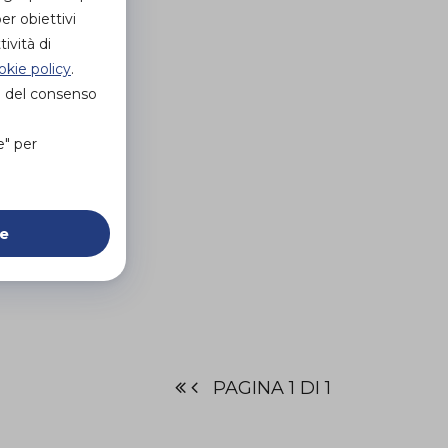
er obiettivi
ività di
okie policy
.
e del consenso
e" per
ie
PAGINA 1 DI 1