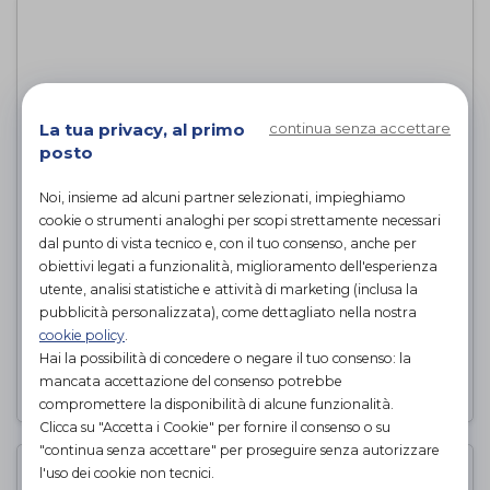
La tua privacy, al primo
continua senza accettare
posto
Noi, insieme ad alcuni partner selezionati, impieghiamo
cookie o strumenti analoghi per scopi strettamente necessari
dal punto di vista tecnico e, con il tuo consenso, anche per
obiettivi legati a funzionalità, miglioramento dell'esperienza
SOLETTA TECNOGEL 3/4
utente, analisi statistiche e attività di marketing (inclusa la
Ottobock
di
pubblicità personalizzata), come dettagliato nella nostra
cookie policy
.
14,50€
PROVA E ACQUISTA IN NEGOZIO DA
Hai la possibilità di concedere o negare il tuo consenso: la
mancata accettazione del consenso potrebbe
compromettere la disponibilità di alcune funzionalità.
Clicca su "Accetta i Cookie" per fornire il consenso o su
"continua senza accettare" per proseguire senza autorizzare
l'uso dei cookie non tecnici.