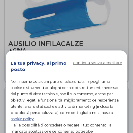
AUSILIO INFILACALZE
GIMA
di
La tua privacy, al primo
continua senza accettare
15,20€
PROVA E ACQUISTA IN NEGOZIO DA
posto
Noi, insieme ad alcuni partner selezionati, impieghiamo
cookie o strumenti analoghi per scopi strettamente necessari
dal punto di vista tecnico e, con il tuo consenso, anche per
obiettivi legati a funzionalità, miglioramento dell'esperienza
utente, analisi statistiche e attività di marketing (inclusa la
pubblicità personalizzata), come dettagliato nella nostra
cookie policy
.
Hai la possibilità di concedere o negare il tuo consenso: la
mancata accettazione del consenso potrebbe