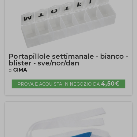
Portapillole settimanale - bianco -
blister - sve/nor/dan
GIMA
di
4,50€
PROVA E ACQUISTA IN NEGOZIO DA