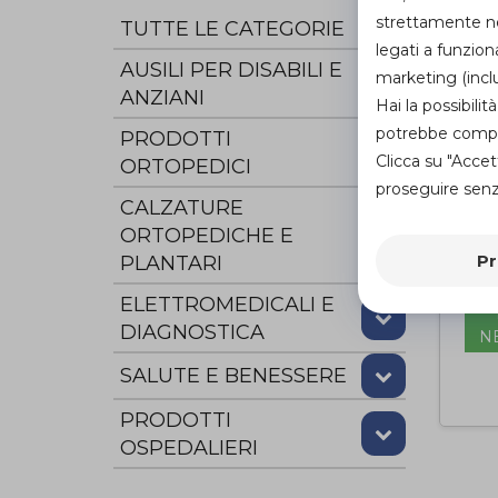
strettamente nec
TUTTE LE CATEGORIE
legati a funzion
AUSILI PER DISABILI E
marketing (inclu
ANZIANI
Hai la possibil
potrebbe compro
PRODOTTI
Clicca su "Accet
ORTOPEDICI
proseguire senza
CALZATURE
ORTOPEDICHE E
Alz
Pr
PLANTARI
In
di
ELETTROMEDICALI E
DIAGNOSTICA
N
SALUTE E BENESSERE
PRODOTTI
OSPEDALIERI