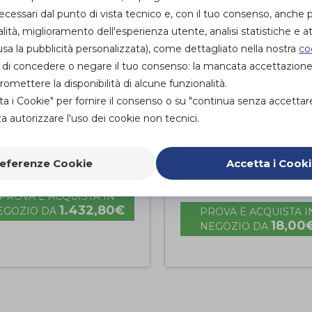
essari dal punto di vista tecnico e, con il tuo consenso, anche p
alità, miglioramento dell'esperienza utente, analisi statistiche e att
sa la pubblicità personalizzata), come dettagliato nella nostra
co
ità di concedere o negare il tuo consenso: la mancata accettazion
mettere la disponibilità di alcune funzionalità.
ta i Cookie" per fornire il consenso o su "continua senza accettar
 autorizzare l'uso dei cookie non tecnici.
a-malati elettrico
Sostegno per la
schiena da letto
eferenze Cookie
Accetta i Cook
termed
Mediland
di
PROVA E ACQUISTA IN
1.432,80€
EGOZIO DA
PROVA E ACQUISTA I
18,00
NEGOZIO DA