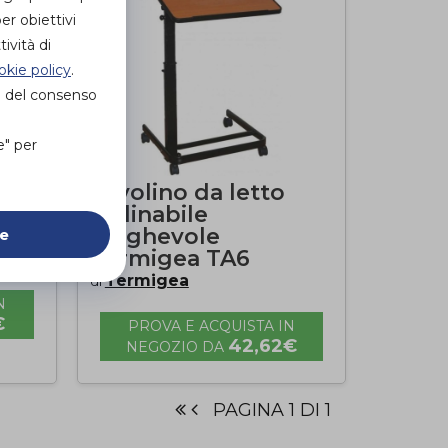
er obiettivi
ività di
okie policy
.
e del consenso
e" per
Tavolino da letto
inclinabile
pieghevole
ie
Termigea TA6
Termigea
di
N
€
PROVA E ACQUISTA IN
42,62€
NEGOZIO DA
PAGINA 1 DI 1