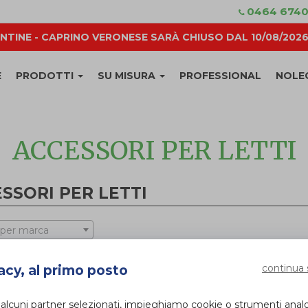
0464 674
NTINE - CAPRINO VERONESE SARÀ CHIUSO DAL 10/08/2026 
E
PRODOTTI
SU MISURA
PROFESSIONAL
NOLE
ACCESSORI PER LETTI
SSORI PER LETTI
 per marca
continua 
acy, al primo posto
 alcuni partner selezionati, impieghiamo cookie o strumenti anal